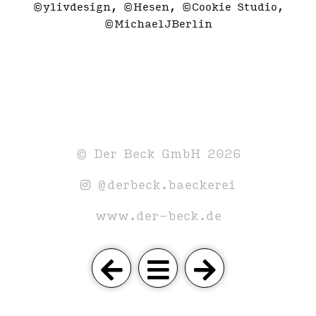
©ylivdesign, ©Hesen, ©Cookie Studio,
©MichaelJBerlin
© Der Beck GmbH 2026
@derbeck.baeckerei
www.der-beck.de