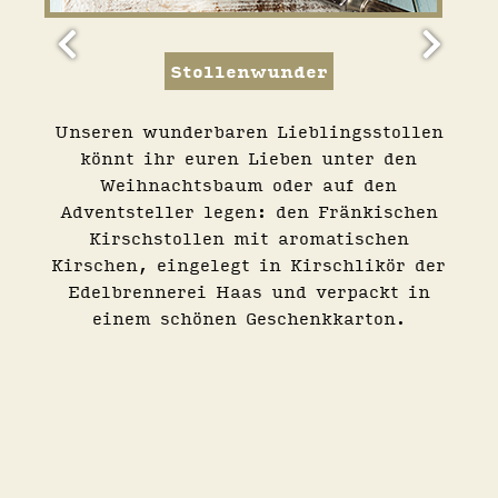
Stollenwunder
en
am
Unseren wunderbaren Lieblingsstollen
bst,
t &
könnt ihr euren Lieben unter den
r von
024
Weihnachtsbaum oder auf den
nden
anz
Adventsteller legen: den Fränkischen
r-
in
Kirschstollen mit aromatischen
3
n Der
Kirschen, eingelegt in Kirschlikör der
 ist
t um
Edelbrennerei Haas und verpackt in
as
in
einem schönen Geschenkkarton.
llt
rald
erger
ch!
e