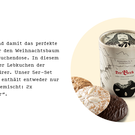
d damit das perfekte
er den Weihnachtsbaum
kuchendose. In diesem
er Lebkuchen der
ürer. Unser 5er-Set
 enthält entweder nur
gemischt: 2x
r“.